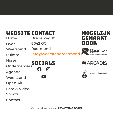
Website
Contact
Mogelijk
gemaakt
Home
Bredeweg 10
door
6042 GG
Over
Roermond
Weerstand
info@weerstandroermond.nl
Ruimte
Huren
Socials
Ondernemers
Agenda
Weerstand
Open Air
Foto & Video
Shoots
Contact
Ontwikkeld door
REACTIVATORS