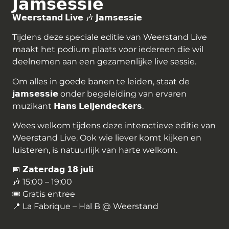
𝗝𝗮𝗺𝘀𝗲𝘀𝘀𝗶𝗲
𝗪𝗲𝗲𝗿𝘀𝘁𝗮𝗻𝗱 𝗟𝗶𝘃𝗲 🎶 𝗝𝗮𝗺𝘀𝗲𝘀𝘀𝗶𝗲
Tijdens deze speciale editie van Weerstand Live
maakt het podium plaats voor iedereen die wil
deelnemen aan een gezamenlijke live sessie.
Om alles in goede banen te leiden, staat de
𝗷𝗮𝗺𝘀𝗲𝘀𝘀𝗶𝗲 onder begeleiding van ervaren
muzikant 𝗛𝗮𝗻𝘀 𝗟𝗲𝗶𝗷𝗲𝗻𝗱𝗲𝗰𝗸𝗲𝗿𝘀.
Wees welkom tijdens deze interactieve editie van
Weerstand Live. Ook wie liever komt kijken en
luisteren, is natuurlijk van harte welkom.
📅 𝗭𝗮𝘁𝗲𝗿𝗱𝗮𝗴 𝟭𝟴 𝗷𝘂𝗹𝗶
🎶 15:00 – 19:00
🎟 Gratis entree
📍 La Fabrique – Hal B @ Weerstand