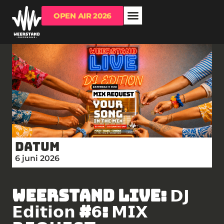
OPEN AIR 2026
OVER WEERSTAND
RUIMTE HUREN?
Datum
6 juni 2026
WEERSTAND LIVE: 𝗗𝗝
𝗘𝗱𝗶𝘁𝗶𝗼𝗻 #𝟲: 𝗠𝗜𝗫