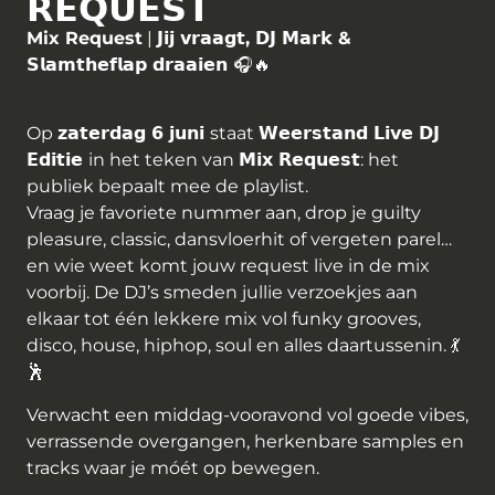
𝗥𝗘𝗤𝗨𝗘𝗦𝗧
Mix Request
|
𝗝𝗶𝗷
𝘃𝗿𝗮𝗮𝗴𝘁
,
𝗗𝗝
𝗠𝗮𝗿𝗸
&
𝗦𝗹𝗮𝗺𝘁𝗵𝗲𝗳𝗹𝗮𝗽
𝗱𝗿𝗮𝗮𝗶𝗲𝗻
🎧🔥
Op
𝘇𝗮𝘁𝗲𝗿𝗱𝗮𝗴
𝟲
𝗷𝘂𝗻𝗶
staat
𝗪𝗲𝗲𝗿𝘀𝘁𝗮𝗻𝗱
𝗟𝗶𝘃𝗲
𝗗𝗝
𝗘𝗱𝗶𝘁𝗶𝗲
in het teken van
𝗠𝗶𝘅
𝗥𝗲𝗾𝘂𝗲𝘀𝘁
: het
publiek bepaalt mee de playlist.
Vraag je favoriete nummer aan, drop je guilty
pleasure, classic, dansvloerhit of vergeten parel…
en wie weet komt jouw request live in de mix
voorbij. De DJ’s smeden jullie verzoekjes aan
elkaar tot één lekkere mix vol funky grooves,
disco, house, hiphop, soul en alles daartussenin. 💃
🕺
Verwacht een middag-vooravond vol goede vibes,
verrassende overgangen, herkenbare samples en
tracks waar je móét op bewegen.