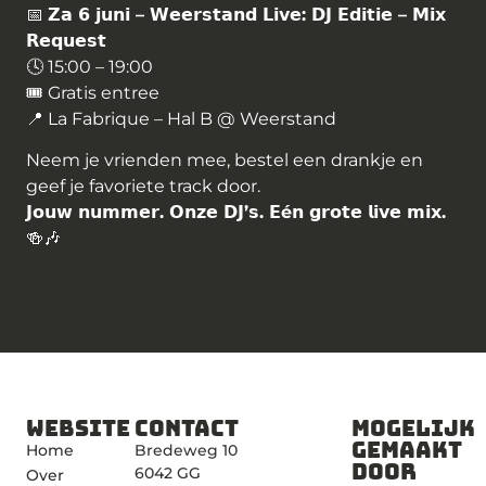
📅
𝗭𝗮
𝟲
𝗷𝘂𝗻𝗶
–
𝗪𝗲𝗲𝗿𝘀𝘁𝗮𝗻𝗱
𝗟𝗶𝘃𝗲
:
𝗗𝗝
𝗘𝗱𝗶𝘁𝗶𝗲
–
𝗠𝗶𝘅
𝗥𝗲𝗾𝘂𝗲𝘀𝘁
🕓 15:00 – 19:00
🎟 Gratis entree
📍 La Fabrique – Hal B @ Weerstand
Neem je vrienden mee, bestel een drankje en
geef je favoriete track door.
𝗝𝗼𝘂𝘄
𝗻𝘂𝗺𝗺𝗲𝗿
.
𝗢𝗻𝘇𝗲
𝗗𝗝
’
𝘀
.
𝗘
é
𝗻
𝗴𝗿𝗼𝘁𝗲
𝗹𝗶𝘃𝗲
𝗺𝗶𝘅
.
🍻🎶
Website
Contact
Mogelijk
gemaakt
Home
Bredeweg 10
door
6042 GG
Over