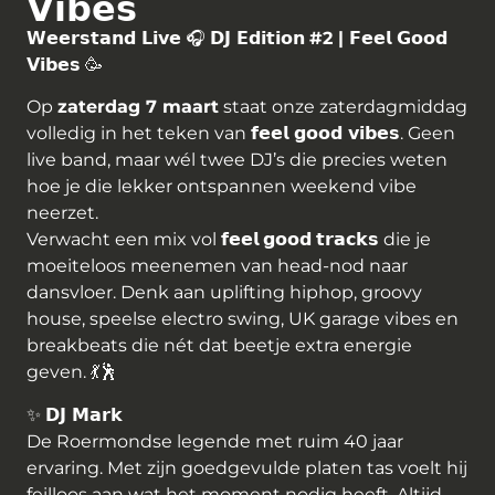
𝗩𝗶𝗯𝗲𝘀
𝗪𝗲𝗲𝗿𝘀𝘁𝗮𝗻𝗱
𝗟𝗶𝘃𝗲
🎧
𝗗𝗝
𝗘𝗱𝗶𝘁𝗶𝗼𝗻
#2 |
𝗙𝗲𝗲𝗹
𝗚𝗼𝗼𝗱
𝗩𝗶𝗯𝗲𝘀
🥳
Op
zaterdag 7 maart
staat onze zaterdagmiddag
volledig in het teken van
𝗳𝗲𝗲𝗹
𝗴𝗼𝗼𝗱
𝘃𝗶𝗯𝗲𝘀
. Geen
live band, maar wél twee DJ’s die precies weten
hoe je die lekker ontspannen weekend vibe
neerzet.
Verwacht een mix vol
𝗳𝗲𝗲𝗹
𝗴𝗼𝗼𝗱
𝘁𝗿𝗮𝗰𝗸𝘀
die je
moeiteloos meenemen van head-nod naar
dansvloer. Denk aan uplifting hiphop, groovy
house, speelse electro swing, UK garage vibes en
breakbeats die nét dat beetje extra energie
geven. 💃🕺
✨
𝗗𝗝
𝗠𝗮𝗿𝗸
De Roermondse legende met ruim 40 jaar
ervaring. Met zijn goedgevulde platen tas voelt hij
feilloos aan wat het moment nodig heeft. Altijd