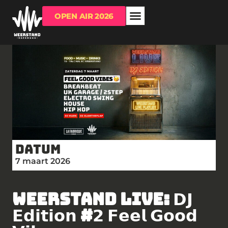
OPEN AIR 2026
OVER WEERSTAND
RUIMTE HUREN?
Datum
7 maart 2026
WEERSTAND LIVE: 𝗗𝗝
𝗘𝗱𝗶𝘁𝗶𝗼𝗻 #𝟮 𝗙𝗲𝗲𝗹 𝗚𝗼𝗼𝗱