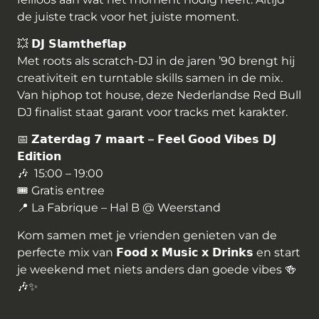
de juiste track voor het juiste moment.
💥
𝗗𝗝
𝗦𝗹𝗮𝗺𝘁𝗵𝗲𝗳𝗹𝗮𝗽
Met roots als scratch-DJ in de jaren ’90 brengt hij
creativiteit en turntable skills samen in de mix.
Van hiphop tot house, deze Nederlandse Red Bull
DJ finalist staat garant voor tracks met karakter.
📅
𝗭𝗮𝘁𝗲𝗿𝗱𝗮𝗴
𝟳
𝗺𝗮𝗮𝗿𝘁
–
𝗙𝗲𝗲𝗹
𝗚𝗼𝗼𝗱
𝗩𝗶𝗯𝗲𝘀
𝗗𝗝
𝗘𝗱𝗶𝘁𝗶𝗼𝗻
🎶
15:00 – 19:00
🎟 Gratis entree
📍 La Fabrique – Hal B @ Weerstand
Kom samen met je vrienden genieten van de
perfecte mix van
𝗙𝗼𝗼𝗱
𝘅
𝗠𝘂𝘀𝗶𝗰
𝘅
𝗗𝗿𝗶𝗻𝗸𝘀
en start
je weekend met niets anders dan goede vibes
🍻
🎶✨