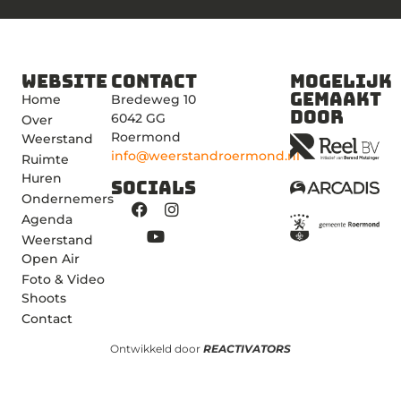
Website
Contact
Mogelijk
gemaakt
Home
Bredeweg 10
door
6042 GG
Over
Roermond
Weerstand
info@weerstandroermond.nl
Ruimte
Huren
Socials
Ondernemers
Agenda
Weerstand
Open Air
Foto & Video
Shoots
Contact
Ontwikkeld door
REACTIVATORS