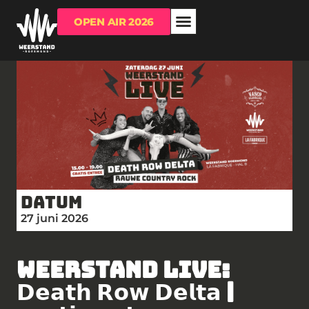
OPEN AIR 2026
OVER WEERSTAND
RUIMTE HUREN?
Datum
27 juni 2026
WEERSTAND LIVE:
𝗗𝗲𝗮𝘁𝗵 𝗥𝗼𝘄 𝗗𝗲𝗹𝘁𝗮 |