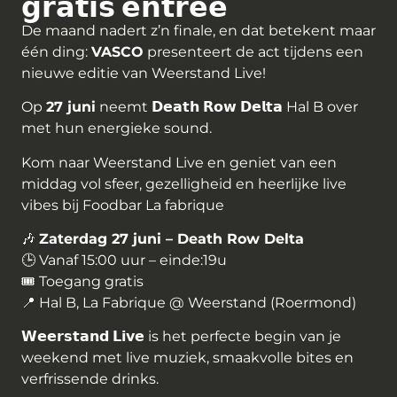
𝗴𝗿𝗮𝘁𝗶𝘀 𝗲𝗻𝘁𝗿𝗲𝗲
De maand nadert z’n finale, en dat betekent maar
één ding:
VASCO
presenteert de act tijdens een
nieuwe editie van Weerstand Live!
Op
27 juni
neemt 𝗗𝗲𝗮𝘁𝗵 𝗥𝗼𝘄 𝗗𝗲𝗹𝘁𝗮 Hal B over
met hun energieke sound.
Kom naar Weerstand Live en geniet van een
middag vol sfeer, gezelligheid en heerlijke live
vibes bij Foodbar La fabrique
🎶
Zaterdag 27 juni – Death Row Delta
🕒 Vanaf 15:00 uur – einde:19u
🎟️ Toegang gratis
📍 Hal B, La Fabrique @ Weerstand (Roermond)
𝗪𝗲𝗲𝗿𝘀𝘁𝗮𝗻𝗱 𝗟𝗶𝘃𝗲 is het perfecte begin van je
weekend met live muziek, smaakvolle bites en
verfrissende drinks.