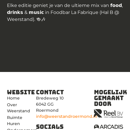
Elke editie geniet je van de ultieme mix van 𝗳𝗼𝗼𝗱,
𝗱𝗿𝗶𝗻𝗸𝘀 & 𝗺𝘂𝘀𝗶𝗰 in Foodbar La Fabrique (Hal B @
Weerstand). 🍻🎶
Website
Contact
Mogelijk
gemaakt
Home
Bredeweg 10
door
6042 GG
Over
Roermond
Weerstand
info@weerstandroermond.nl
Ruimte
Huren
Socials