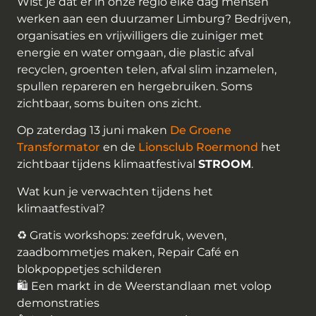
Wist je dat er in onze regio elke dag mensen
werken aan een duurzamer Limburg? Bedrijven,
organisaties en vrijwilligers die zuiniger met
energie en water omgaan, die plastic afval
recyclen, groenten telen, afval slim inzamelen,
spullen repareren en hergebruiken. Soms
zichtbaar, soms buiten ons zicht.
Op zaterdag 13 juni maken
De Groene
Transformator
en de
Lionsclub Roermond
het
zichtbaar tijdens klimaatfestival
STROOM
.
Wat kun je verwachten tijdens het
klimaatfestival?
♻️ Gratis workshops: zeefdruk, weven,
zaadbommetjes maken, Repair Café en
blokpoppetjes schilderen
🛍️ Een markt in de Weerstandlaan met volop
demonstraties