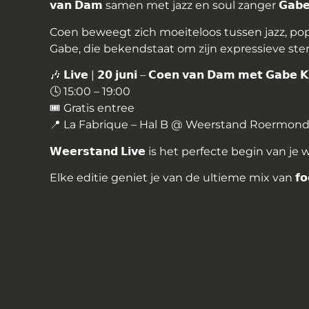
𝘃𝗮𝗻 𝗗𝗮𝗺
samen met jazz en soul zanger
𝗚𝗮𝗯
Coen beweegt zich moeiteloos tussen jazz, po
Gabe, die bekendstaat om zijn expressieve stem, 
🎶 𝗟𝗶𝘃𝗲 | 𝟮𝟬 𝗷𝘂𝗻𝗶 – 𝗖𝗼𝗲𝗻 𝘃𝗮𝗻 𝗗𝗮𝗺 𝗺𝗲𝘁 𝗚𝗮𝗯𝗲 𝗞
🕓 15:00 – 19:00
🎟 Gratis entree
📍 La Fabrique – Hal B @ Weerstand Roermon
𝗪𝗲𝗲𝗿𝘀𝘁𝗮𝗻𝗱 𝗟𝗶𝘃𝗲
is het perfecte begin van je 
Elke editie geniet je van de ultieme mix van
𝗳𝗼