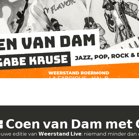
𝗻 𝘃𝗮𝗻 𝗗𝗮𝗺 𝗺𝗲𝘁 𝗚𝗮
euwe editie van
𝗪𝗲𝗲𝗿𝘀𝘁𝗮𝗻𝗱 𝗟𝗶𝘃𝗲
: niemand minder dan 