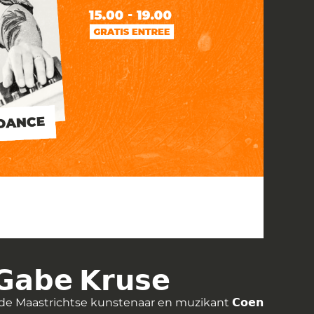
𝗯𝗲 𝗞𝗿𝘂𝘀𝗲
de Maastrichtse kunstenaar en muzikant
𝗖𝗼𝗲𝗻