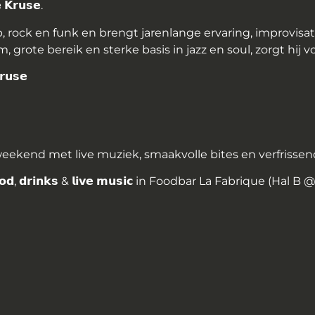

𝗞𝗿𝘂𝘀𝗲
.
p, rock en funk en brengt jarenlange ervaring, improv
grote bereik en sterke basis in jazz en soul, zorgt hij v
𝗿𝘂𝘀𝗲
d
weekend met live muziek, smaakvolle bites en verfrissen
𝗼𝗱
,
𝗱𝗿𝗶𝗻𝗸𝘀
&
𝗹𝗶𝘃𝗲
𝗺𝘂𝘀𝗶𝗰
in Foodbar La Fabrique (Hal B 