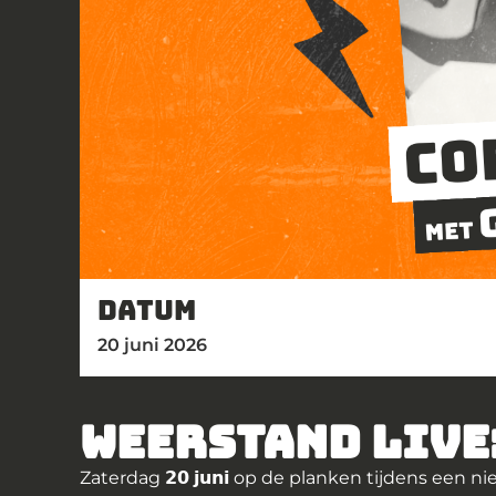
Datum
20 juni 2026
WEERSTAND LIVE: 𝗖𝗼𝗲
Zaterdag
𝟮𝟬 𝗷𝘂𝗻𝗶
op de planken tijdens een ni